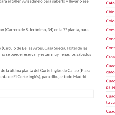
ara el taller. Avisádmelo para saberlo y llevarlo ese
Cate
Chin
Colo
n (Carrera de S. Jerónimo, 34) en la 7º planta, para
Com
Cono
Cont
 (Circulo de Bellas Artes, Casa Suecia, Hotel de las
no se puede reservar y están muy llenas los sábados
Croa
Cuade
e la última planta del Corte Inglés de Callao (Plaza
cuade
lanta de El Corte Inglés), para dibujar todo Madrid
Cuade
paíse
Cuad
tu cu
Cuade