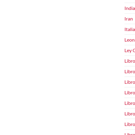
India
Iran
Italia
Leon
Ley O
Libro
Libro
Libro
Libr
Libro
Libro
Libro
Libro