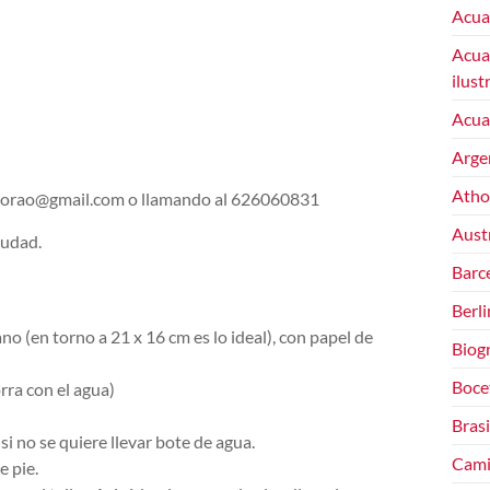
Acua
Acuar
ilust
Acuar
Arge
Atho
ezdorao@gmail.com o llamando al 626060831
Austr
iudad.
Barce
Berli
(en torno a 21 x 16 cm es lo ideal), con papel de
Biogr
Boce
rra con el agua)
Brasi
si no se quiere llevar bote de agua.
Cami
e pie.