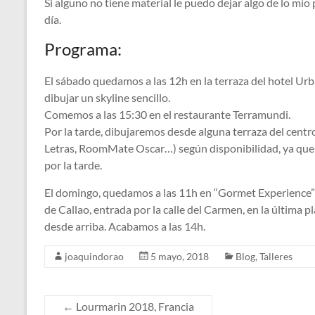
Si alguno no tiene material le puedo dejar algo de lo mío p
día.
Programa:
El sábado quedamos a las 12h en la terraza del hotel Urba
dibujar un skyline sencillo.
Comemos a las 15:30 en el restaurante Terramundi.
Por la tarde, dibujaremos desde alguna terraza del centro
Letras, RoomMate Oscar…) según disponibilidad, ya que 
por la tarde.
El domingo, quedamos a las 11h en “Gormet Experience” d
de Callao, entrada por la calle del Carmen, en la última p
desde arriba. Acabamos a las 14h.
joaquindorao
5 mayo, 2018
Blog
,
Talleres
←
Lourmarin 2018, Francia