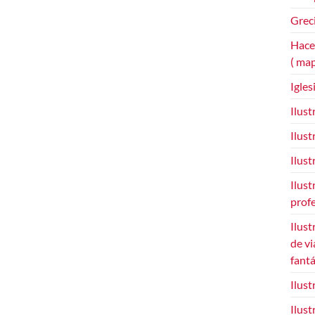
Grec
Hace
( ma
Igles
Ilust
Ilust
Ilust
Ilust
prof
Ilust
de vi
fant
Ilus
Ilust