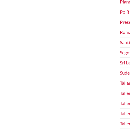
Plan
Polít
Pres
Rom
Sant
Sego
Sri L
Sude
Taila
Talle
Talle
Talle
Talle