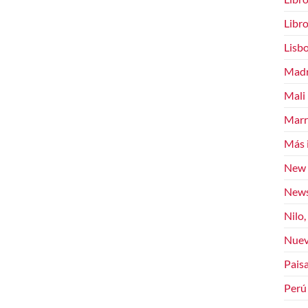
Libr
Lisb
Madr
Mali
Marr
Más 
New 
News
Nilo,
Nuev
Paisa
Perú