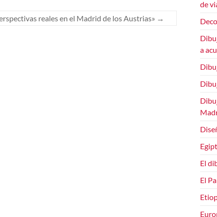
de vi
erspectivas reales en el Madrid de los Austrias»
→
Deco
Dibuj
a ac
Dibu
Dibuj
Dibuj
Madr
Dise
Egipt
El di
El Pa
Etiop
Euro