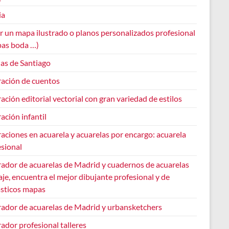
ia
r un mapa ilustrado o planos personalizados profesional
pas boda …)
ias de Santiago
ración de cuentos
ración editorial vectorial con gran variedad de estilos
ración infantil
raciones en acuarela y acuarelas por encargo: acuarela
esional
rador de acuarelas de Madrid y cuadernos de acuarelas
aje, encuentra el mejor dibujante profesional y de
ásticos mapas
trador de acuarelas de Madrid y urbansketchers
rador profesional talleres