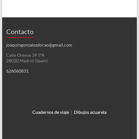
Contacto
joaquingonzalezdorao@gmail.com
Calle Orense 39 5ºA
28020 Madrid (Spain)
626060831
Cuadernos de viaje
|
Dibujos acuarela