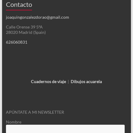
Contacto
joaquingonzalezdorao@gmail.com
Calle Orense 39 5ºA
28020 Madrid (Spain)
626060831
Cuadernos de viaje
|
Dibujos acuarela
APÚNTATE A MI NEWSLETTER
Nombre