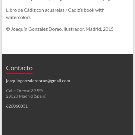
Libro de Cádiz con acuarelas / Cadiz’s book with
watercolors
© Joaquín González Dorao, ilustrador, Madrid, 2015
Contacto
joaquingonzalezdorao@gmail.com
Calle Orense 39 5ºA
28020 Madrid (Spain)
626060831