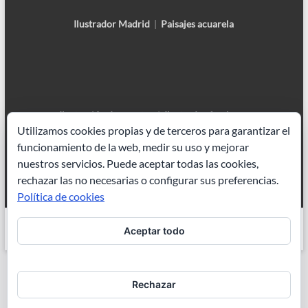
Ilustrador Madrid
|
Paisajes acuarela
Ilustración de cuentos
|
Ilustrador freelance
Utilizamos cookies propias y de terceros para garantizar el
funcionamiento de la web, medir su uso y mejorar
nuestros servicios. Puede aceptar todas las cookies,
rechazar las no necesarias o configurar sus preferencias.
Política de cookies
Copyright © 2026
Joaquin Dorao
. Todos los derechos reservados. Tema
Aceptar todo
Spacious
de ThemeGrill. Funciona con:
WordPress
.
Rechazar