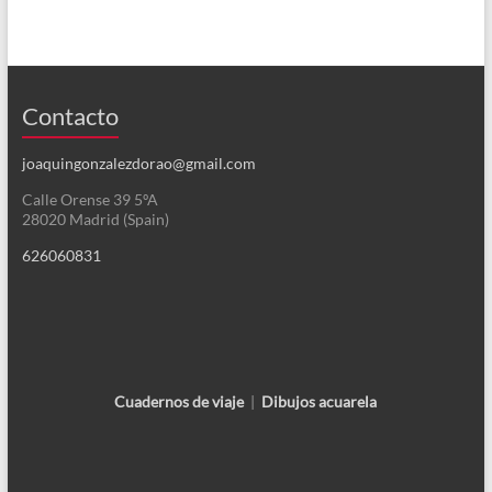
Contacto
joaquingonzalezdorao@gmail.com
Calle Orense 39 5ºA
28020 Madrid (Spain)
626060831
Cuadernos de viaje
|
Dibujos acuarela