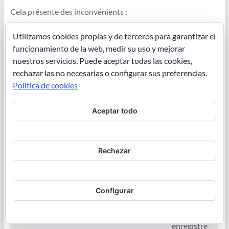
Cela présente des inconvénients :
Vous devez voyager en cabine double (partagée) si
Utilizamos cookies propias y de terceros para garantizar el
vous ne voulez pas payer un supplément élevé (550
funcionamiento de la web, medir su uso y mejorar
USD, environ 475 €).
nuestros servicios. Puede aceptar todas las cookies,
Il y a moins d’espace pour se déplacer, il n’y a pas de
grands salons…
rechazar las no necesarias o configurar sus preferencias.
Política de cookies
Mais pour le type de voyage dont nous parlons, où nous
avons besoin d’une certaine indépendance, de pouvoir nous
Aceptar todo
arrêter de temps en temps pour dessiner et aller plus seuls,
je pense que c’est idéal.
Rechazar
Programme de croisière en
dahabieh du stage de carnets de
voyage
Configurar
22 janvier
Vendredi
Calendrier
Arrivée et
enregistre