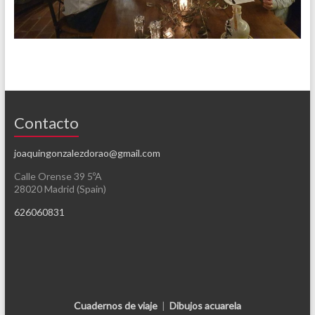
Contacto
joaquingonzalezdorao@gmail.com
Calle Orense 39 5ºA
28020 Madrid (Spain)
626060831
Cuadernos de viaje
|
Dibujos acuarela