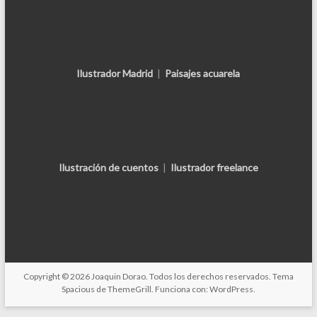
Ilustrador Madrid
|
Paisajes acuarela
Ilustración de cuentos
|
Ilustrador freelance
Copyright © 2026
Joaquin Dorao
. Todos los derechos reservados. Tema
Spacious
de ThemeGrill. Funciona con:
WordPress
.