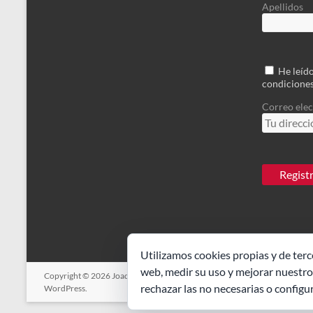
Apellidos
He leído
condicione
Correo elec
Utilizamos cookies propias y de terc
web, medir su uso y mejorar nuestros
Copyright © 2026
Joaquin Dorao
. Todos los derechos reservados. Tema
S
rechazar las no necesarias o configu
WordPress
.