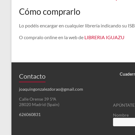
Cómo comprarlo
Lo podéis encargar en cualquier librería indicando su 
O compralo online en la web de
LIBRERIA IGUAZU
Cuadern
Contacto
joaquingonzalezdorao@gmail.com
Calle Orense 39 5ºA
28020 Madrid (Spain)
APÚNTATE
626060831
Nombre