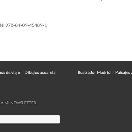
ISBN: 978-84-09-45489-1
os de viaje
|
Dibujos acuarela
Ilustrador Madrid
|
Paisajes 
 A MI NEWSLETTER