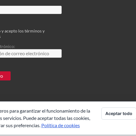
 y acepto los términos y
s
trónico:
eros para garantizar el funcionamiento de la
Aceptar todo
 servicios. Puede aceptar todas las cookies,
pacious
de ThemeGrill. Funciona con:
rar sus preferencias.
Política de cookies