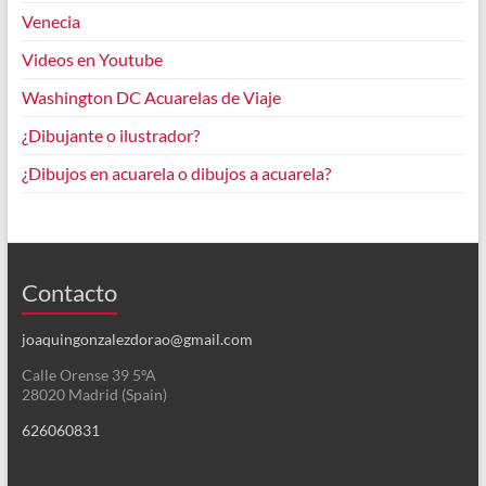
Venecia
Videos en Youtube
Washington DC Acuarelas de Viaje
¿Dibujante o ilustrador?
¿Dibujos en acuarela o dibujos a acuarela?
Contacto
joaquingonzalezdorao@gmail.com
Calle Orense 39 5ºA
28020 Madrid (Spain)
626060831