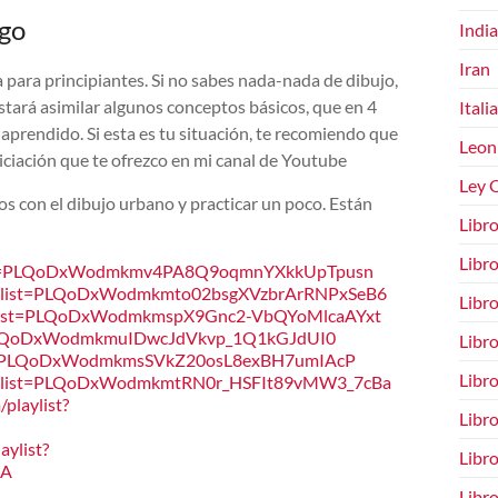
ugo
India
Iran
ea para principiantes. Si no sabes nada-nada de dibujo,
stará asimilar algunos conceptos básicos, que en 4
Italia
 aprendido. Si esta es tu situación, te recomiendo que
Leon
niciación que te ofrezco en mi canal de Youtube
Ley O
os con el dibujo urbano y practicar un poco. Están
Libro
Libro
?list=PLQoDxWodmkmv4PA8Q9oqmnYXkkUpTpusn
ist?list=PLQoDxWodmkmto02bsgXVzbrArRNPxSeB6
Libro
st?list=PLQoDxWodmkmspX9Gnc2-VbQYoMlcaAYxt
st=PLQoDxWodmkmuIDwcJdVkvp_1Q1kGJdUI0
Libr
list=PLQoDxWodmkmsSVkZ20osL8exBH7umIAcP
Libro
ist?list=PLQoDxWodmkmtRN0r_HSFIt89vMW3_7cBa
playlist?
Libro
aylist?
Libro
jA
Libro