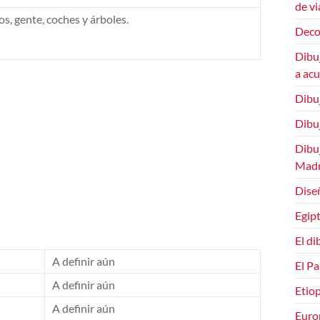
de vi
s, gente, coches y árboles.
Deco
Dibuj
a ac
Dibu
Dibuj
Dibuj
Madr
Dise
Egipt
El di
A definir aún
El Pa
A definir aún
Etiop
A definir aún
Euro