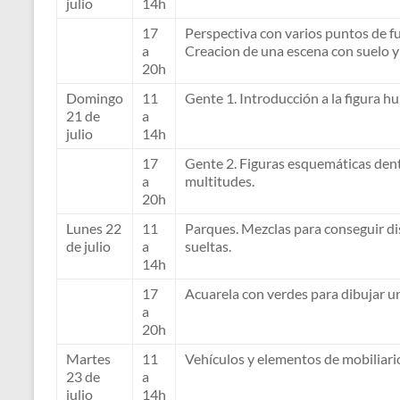
julio
14h
17
Perspectiva con varios puntos de fug
a
Creacion de una escena con suelo y 
20h
Domingo
11
Gente 1. Introducción a la figura h
21 de
a
julio
14h
17
Gente 2. Figuras esquemáticas dent
a
multitudes.
20h
Lunes 22
11
Parques. Mezclas para conseguir dis
de julio
a
sueltas.
14h
17
Acuarela con verdes para dibujar u
a
20h
Martes
11
Vehículos y elementos de mobiliari
23 de
a
julio
14h