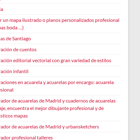
ia
r un mapa ilustrado o planos personalizados profesional
pas boda …)
ias de Santiago
ración de cuentos
ración editorial vectorial con gran variedad de estilos
ración infantil
raciones en acuarela y acuarelas por encargo: acuarela
esional
rador de acuarelas de Madrid y cuadernos de acuarelas
aje, encuentra el mejor dibujante profesional y de
ásticos mapas
trador de acuarelas de Madrid y urbansketchers
rador profesional talleres