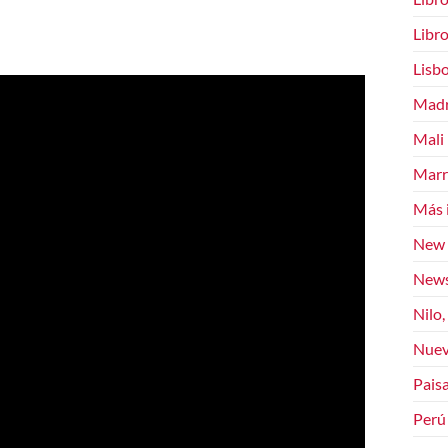
Libr
Lisb
Madr
Mali
Marr
Más 
New 
News
Nilo,
Nuev
Paisa
Perú