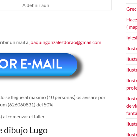
A definir aún
Grec
Hace
( ma
Igles
ribir un mail a
joaquingonzalezdorao@gmail.com
Ilust
Ilust
Ilust
Ilust
prof
do se llegue al máximo (10 personas) os avisaré por
Ilust
Bizum (626060831) del 50%
de vi
fant
 al comenzar el taller.
Ilus
de dibujo Lugo
Ilust