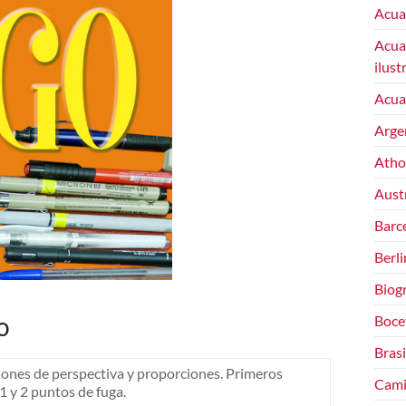
Acua
Acuar
ilust
Acuar
Arge
Atho
Austr
Barce
Berli
Biogr
o
Boce
Brasi
iones de perspectiva y proporciones. Primeros
Cami
 1 y 2 puntos de fuga.