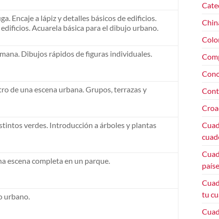
Cate
a. Encaje a lápiz y detalles básicos de edificios.
Chin
edificios. Acuarela básica para el dibujo urbano.
Colo
umana. Dibujos rápidos de figuras individuales.
Com
Cono
ro de una escena urbana. Grupos, terrazas y
Cont
Croa
tintos verdes. Introducción a árboles y plantas
Cuade
cuade
Cuade
na escena completa en un parque.
paíse
Cuad
tu cu
o urbano.
Cuade