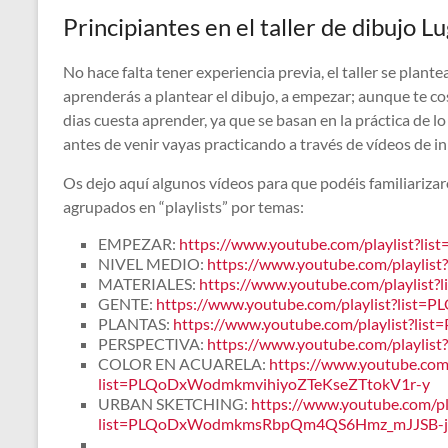
Principiantes en el taller de dibujo L
No hace falta tener experiencia previa, el taller se plant
aprenderás a plantear el dibujo, a empezar; aunque te co
dias cuesta aprender, ya que se basan en la práctica de lo
antes de venir vayas practicando a través de vídeos de i
Os dejo aquí algunos vídeos para que podéis familiarizar
agrupados en “playlists” por temas:
EMPEZAR:
https://www.youtube.com/playlist
NIVEL MEDIO:
https://www.youtube.com/playl
MATERIALES:
https://www.youtube.com/playli
GENTE:
https://www.youtube.com/playlist?li
PLANTAS:
https://www.youtube.com/playlist?
PERSPECTIVA:
https://www.youtube.com/playl
COLOR EN ACUARELA:
https://www.youtube.com/
list=PLQoDxWodmkmvihiyoZTeKseZTtokV1r-y
URBAN SKETCHING:
https://www.youtube.com/pl
list=PLQoDxWodmkmsRbpQm4QS6Hmz_mJJSB-