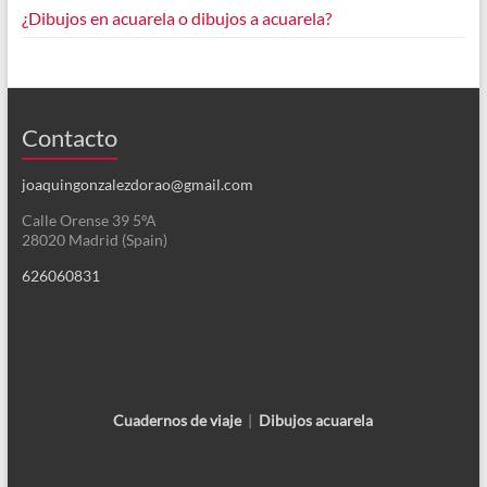
¿Dibujos en acuarela o dibujos a acuarela?
Contacto
joaquingonzalezdorao@gmail.com
Calle Orense 39 5ºA
28020 Madrid (Spain)
626060831
Cuadernos de viaje
|
Dibujos acuarela