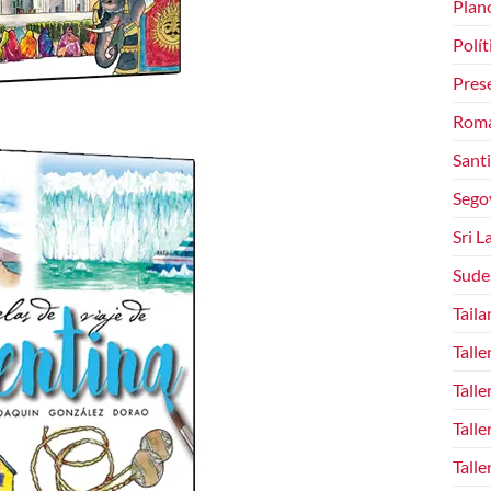
Plan
Polít
Pres
Rom
Sant
Sego
Sri L
Sude
Taila
Talle
Talle
Talle
Talle