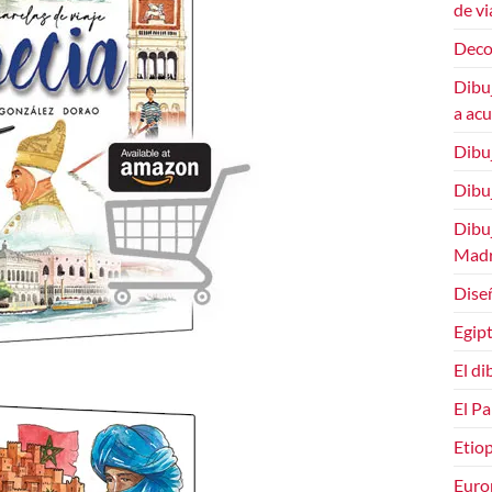
de vi
Deco
Dibuj
a ac
Dibu
Dibuj
Dibuj
Madr
Dise
Egipt
El di
El Pa
Etiop
Euro