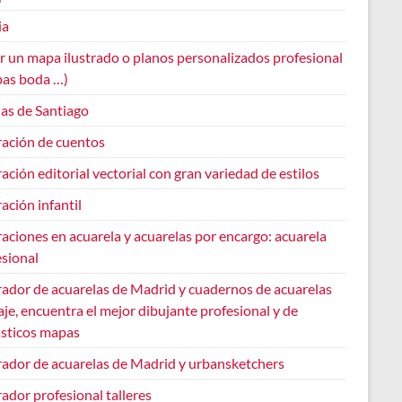
ia
r un mapa ilustrado o planos personalizados profesional
pas boda …)
ias de Santiago
ración de cuentos
ración editorial vectorial con gran variedad de estilos
ración infantil
raciones en acuarela y acuarelas por encargo: acuarela
esional
rador de acuarelas de Madrid y cuadernos de acuarelas
aje, encuentra el mejor dibujante profesional y de
ásticos mapas
trador de acuarelas de Madrid y urbansketchers
rador profesional talleres