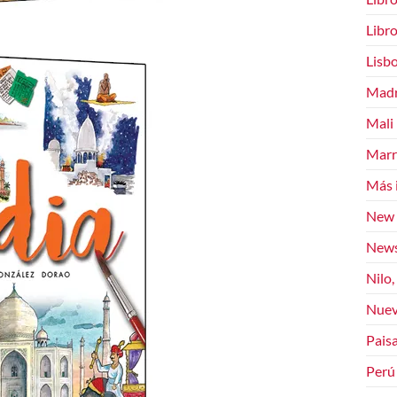
Libr
Lisb
Madr
Mali
Marr
Más 
New 
News
Nilo,
Nuev
Paisa
Perú