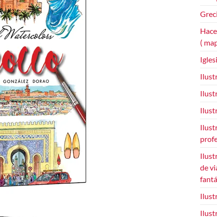
Grec
Hace
( ma
Igles
Ilust
Ilust
Ilust
Ilust
prof
Ilust
de vi
fant
Ilus
Ilust