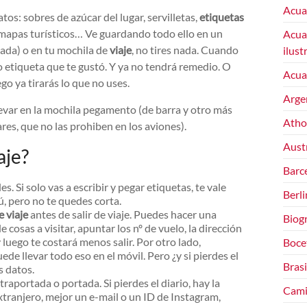
Acua
os: sobres de azúcar del lugar, servilletas,
etiquetas
de mapas turísticos… Ve guardando todo ello en un
Acuar
ada) o en tu mochila de
viaje
, no tires nada. Cuando
ilust
o etiqueta que te gustó. Y ya no tendrá remedio. O
Acuar
go ya tirarás lo que no uses.
Arge
evar en la mochila pegamento (de barra y otro más
Atho
lares, que no las prohiben en los aviones).
Austr
aje?
Barce
. Si solo vas a escribir y pegar etiquetas, te vale
Berli
ú, pero no te quedes corta.
 viaje
antes de salir de viaje. Puedes hacer una
Biogr
e cosas a visitar, apuntar los nº de vuelo, la dirección
luego te costará menos salir. Por otro lado,
Boce
ede llevar todo eso en el móvil. Pero ¿y si pierdes el
Brasi
s datos.
aportada o portada. Si pierdes el diario, hay la
Cami
extranjero, mejor un e-mail o un ID de Instagram,