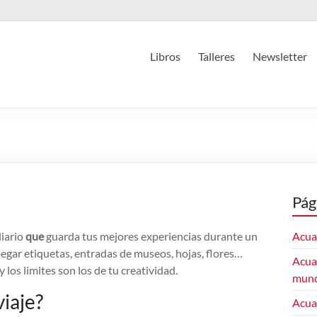
Libros
Talleres
Newsletter
Pág
diario
que
guarda tus mejores experiencias durante un
Acuar
 pegar etiquetas, entradas de museos, hojas, flores…
Acuar
y los limites son los de tu creatividad.
mun
iaje?
Acua