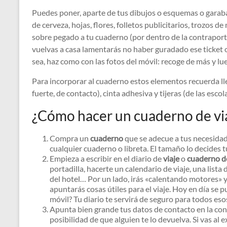
Puedes poner, aparte de tus dibujos o esquemas o garabat
de cerveza, hojas, flores, folletos publicitarios, trozos 
sobre pegado a tu cuaderno (por dentro de la contraport
vuelvas a casa lamentarás no haber guradado ese ticket 
sea, haz como con las fotos del móvil: recoge de más y lue
Para incorporar al cuaderno estos elementos recuerda ll
fuerte, de contacto), cinta adhesiva y tijeras (de las esco
¿Cómo hacer un cuaderno de vi
Compra un
cuaderno
que se adecue a tus necesidades
cualquier cuaderno o libreta. El tamaño lo decides t
Empieza a escribir en el diario de
viaje
o
cuaderno de
portadilla, hacerte un calendario de viaje, una lista d
del hotel… Por un lado, irás «calentando motores» y 
apuntarás cosas útiles para el viaje. Hoy en día se pu
móvil? Tu diario te servirá de seguro para todos eso
Apunta bien grande tus datos de contacto en la contr
posibilidad de que alguien te lo devuelva. Si vas al 