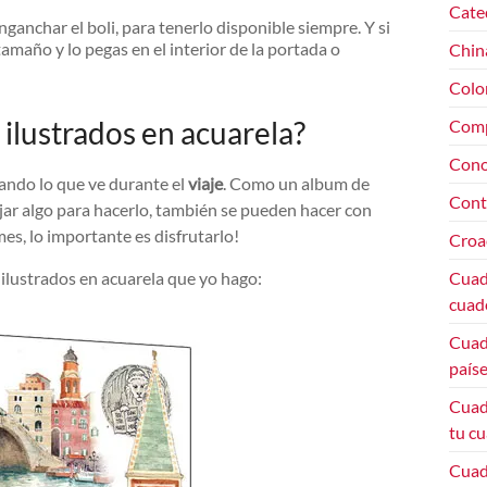
Cate
nganchar el boli, para tenerlo disponible siempre. Y si
tamaño y lo pegas en el interior de la portada o
Chin
Colo
 ilustrados en acuarela?
Com
Cono
jando lo que ve durante el
viaje
. Como un album de
Cont
ujar algo para hacerlo, también se pueden hacer con
s, lo importante es disfrutarlo!
Croa
ilustrados en acuarela que yo hago:
Cuade
cuade
Cuade
paíse
Cuad
tu cu
Cuade