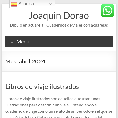
Spanish
Saltar
al
Joaquin Dorao
contenido
Dibujo en acuarela | Cuadernos de viajes con acuarelas
Menú
Mes:
abril 2024
Libros de viaje ilustrados
Libros de viaje ilustrados son aquellos que usan unas
ilustraciones para describir un viaje. Entendiendo el
cuaderno de viaje como un relato de un periodo en el que se
viaja, éste debe reflejar en lo posible la experiencia del