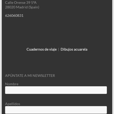
Calle Orense 39 5ºA
28020 Madrid (Spain)
626060831
Cuadernos de viaje
|
Dibujos acuarela
APÚNTATE A MI NEWSLETTER
Nombre
Apellidos