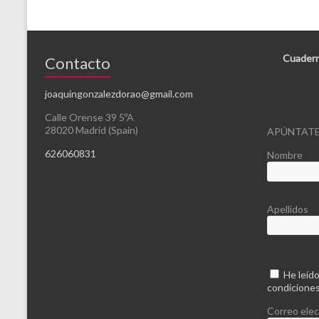
Cuadern
Contacto
joaquingonzalezdorao@gmail.com
Calle Orense 39 5ºA
28020 Madrid (Spain)
APÚNTATE
626060831
Nombre
Apellidos
He leído
condicione
Correo elec