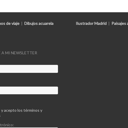
os de viaje
|
Dibujos acuarela
Ilustrador Madrid
|
Paisajes 
 A MI NEWSLETTER
 y acepto los términos y
s
trónico: