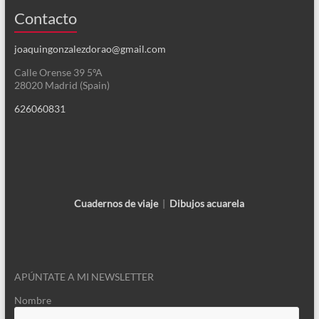
Contacto
joaquingonzalezdorao@gmail.com
Calle Orense 39 5ºA
28020 Madrid (Spain)
626060831
Cuadernos de viaje
|
Dibujos acuarela
APÚNTATE A MI NEWSLETTER
Nombre