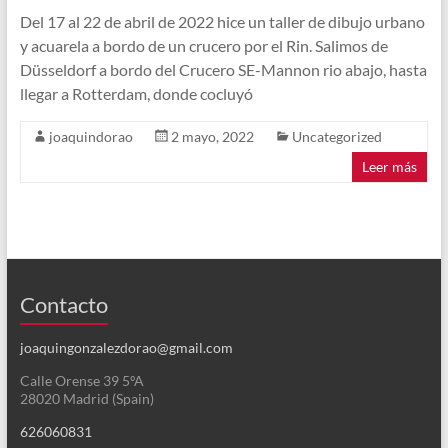
Del 17 al 22 de abril de 2022 hice un taller de dibujo urbano
y acuarela a bordo de un crucero por el Rin. Salimos de
Düsseldorf a bordo del Crucero SE-Mannon rio abajo, hasta
llegar a Rotterdam, donde cocluyó
joaquindorao
2 mayo, 2022
Uncategorized
Leer más
Contacto
joaquingonzalezdorao@gmail.com
Calle Orense 39 5ºA
28020 Madrid (Spain)
626060831