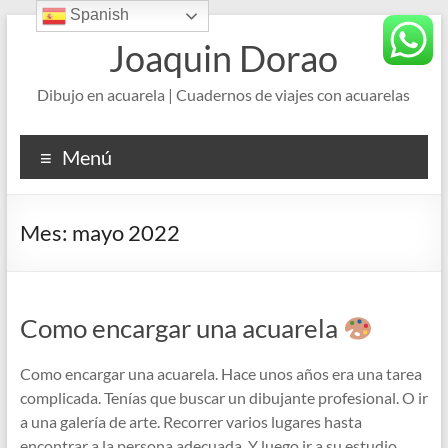
Spanish
Saltar
al
Joaquin Dorao
contenido
Dibujo en acuarela | Cuadernos de viajes con acuarelas
Menú
Mes:
mayo 2022
Como encargar una acuarela
Como encargar una acuarela. Hace unos años era una tarea
complicada. Tenías que buscar un dibujante profesional. O ir
a una galería de arte. Recorrer varios lugares hasta
encontrar a la persona adecuada. Y luego ir a su estudio