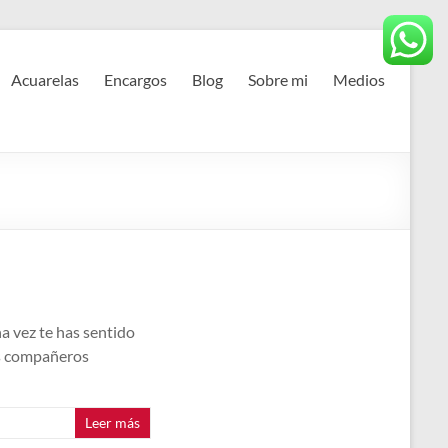
Acuarelas
Encargos
Blog
Sobre mi
Medios
na vez te has sentido
us compañeros
Leer más