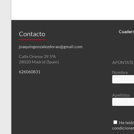
Cuadern
Contacto
joaquingonzalezdorao@gmail.com
Calle Orense 39 5ºA
28020 Madrid (Spain)
APÚNTATE
626060831
Nombre
Apellidos
He leído
condicione