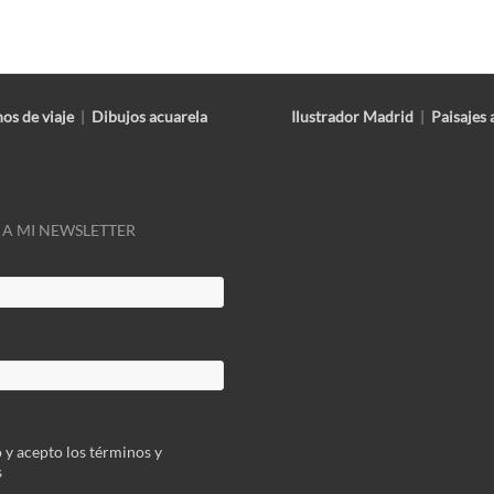
os de viaje
|
Dibujos acuarela
Ilustrador Madrid
|
Paisajes 
 A MI NEWSLETTER
 y acepto los términos y
s