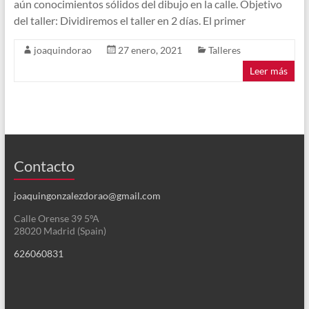
aún conocimientos sólidos del dibujo en la calle. Objetivo
del taller: Dividiremos el taller en 2 días. El primer
joaquindorao
27 enero, 2021
Talleres
Leer más
Contacto
joaquingonzalezdorao@gmail.com
Calle Orense 39 5ºA
28020 Madrid (Spain)
626060831