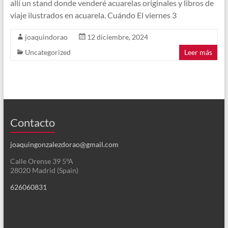
allí un stand donde venderé acuarelas originales y libros de
viaje ilustrados en acuarela. Cuándo El viernes 3
joaquindorao
12 diciembre, 2024
Uncategorized
Leer más
Contacto
joaquingonzalezdorao@gmail.com
Calle Orense 39 5ºA
28020 Madrid (Spain)
626060831